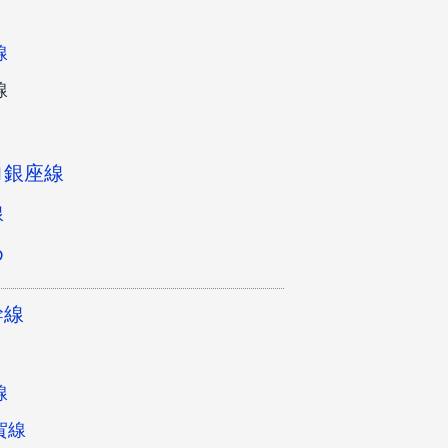
線
線
ロ銀座線
線
め
幹線
線
賀線