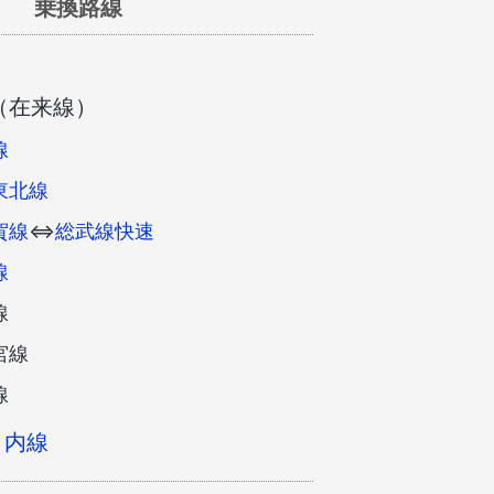
乗換路線
（在来線）
線
東北線
賀線
⇔
総武線快速
線
線
宮線
線
ノ内線