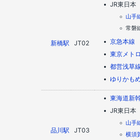
JR東日本
山手
常磐
京急本線
新橋駅
JT02
東京メト
都営浅草
ゆりかも
東海道新
JR東日本
山手
品川駅
JT03
横須