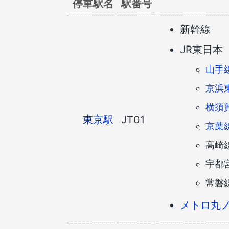
停車駅名
駅番号
新幹線
JR東日本
山手
京浜
横須
東京駅
JT01
京葉
高崎
宇都
常磐
メトロ丸