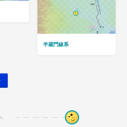
半蔵門線系
e