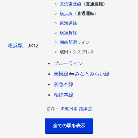
京浜東北線
《
直通運転
》
横浜線
《
直通運転
》
東海道線
横須賀線
湘南新宿ライン
横浜駅
JK12
成田エクスプレス
ブルーライン
東横線
⇔
みなとみらい線
京急本線
相鉄本線
参考：
JR東日本 路線図