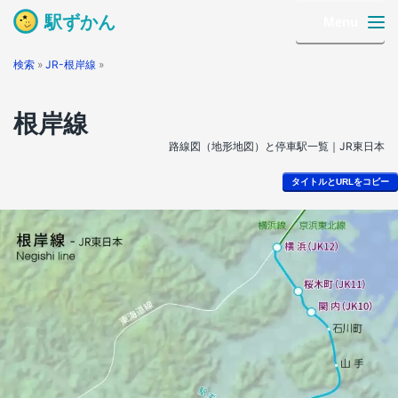
駅ずかん
Menu
検索
»
JR-根岸線
»
根岸線
路線図（地形地図）と停車駅一覧｜JR東日本
タイトルとURLをコピー