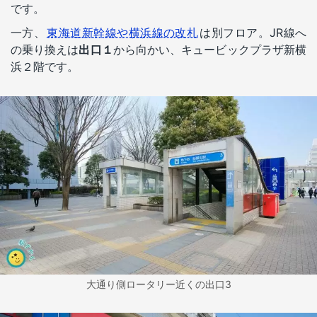
です。
一方、
東海道新幹線や横浜線の改札
は別フロア。JR線へ
の乗り換えは
出口１
から向かい、キュービックプラザ新横
浜２階です。
大通り側ロータリー近くの出口3