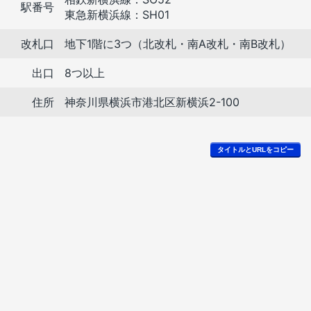
駅番号
東急新横浜線：SH01
改札口
地下1階に3つ（北改札・南A改札・南B改札）
出口
8つ以上
住所
神奈川県横浜市港北区新横浜2-100
タイトルとURLをコピー