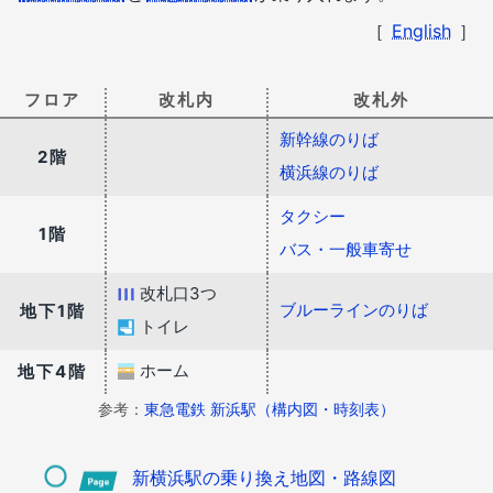
［
English
］
フロア
改札内
改札外
新幹線のりば
2階
横浜線のりば
タクシー
1階
バス・一般車寄せ
改札口3つ
ブルーラインのりば
地下1階
トイレ
ホーム
地下4階
参考：
東急電鉄 新浜駅（構内図・時刻表）
新横浜駅の乗り換え地図・路線図