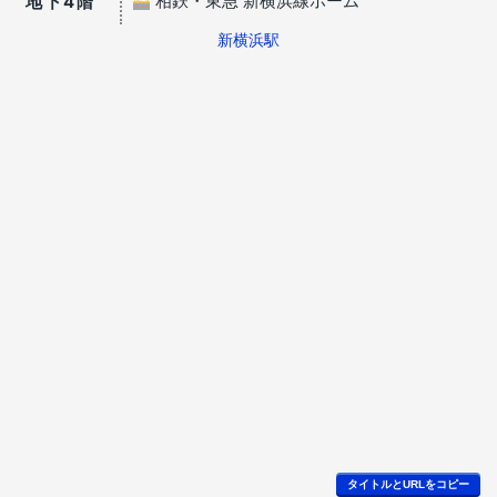
相鉄・東急 新横浜線ホーム
地下4階
新横浜駅
タイトルとURLをコピー