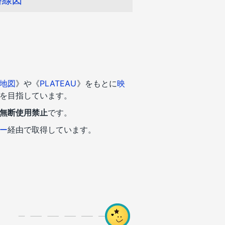
地図
》や《
PLATEAU
》をもとに
映
を目指しています。
無断使用禁止
です。
ー
経由で取得しています。