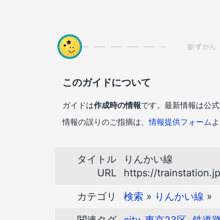
このガイドについて
ガイドは
作成時の情報
です。最新情報は公式
情報の誤りのご指摘は、
情報提供フォーム
よ
タイトル
りんかい線
URL
https://trainstation.j
カテゴリ
検索
»
りんかい線
»
関連タグ
city-東京23区
,
鉄道