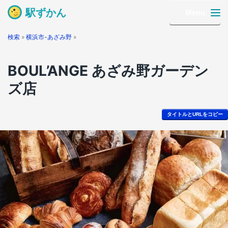
駅ずかん
Menu
検索
»
横浜市-あざみ野
»
BOUL’ANGE あざみ野ガーデン
ズ店
タイトルとURLをコピー