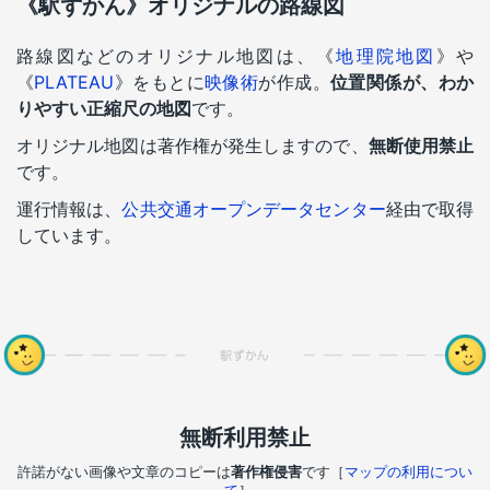
《駅ずかん》オリジナルの路線図
路線図などのオリジナル地図は、《
地理院地図
》や
《
PLATEAU
》をもとに
映像術
が作成。
位置関係が、わか
りやすい正縮尺の地図
です。
オリジナル地図は著作権が発生しますので、
無断使用禁止
です。
運行情報は、
公共交通オープンデータセンター
経由で取得
しています。
無断利用禁止
許諾がない画像や文章のコピーは
著作権侵害
です［
マップの利用につい