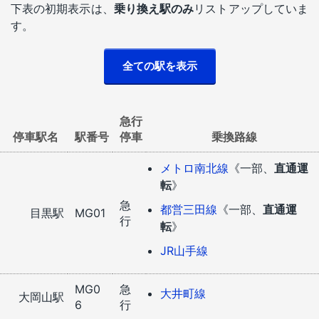
下表の初期表示は、
乗り換え駅のみ
リストアップしていま
す。
急行
停車駅名
駅番号
停車
乗換路線
メトロ南北線
《一部、
直通運
転
》
急
都営三田線
《一部、
直通運
目黒駅
MG01
行
転
》
JR山手線
MG0
急
大井町線
大岡山駅
6
行