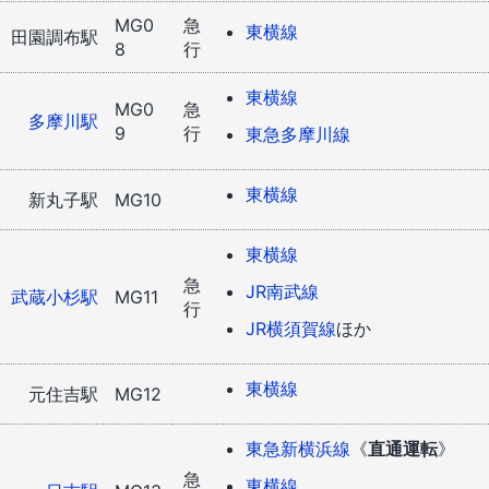
MG0
急
東横線
田園調布駅
8
行
東横線
MG0
急
多摩川駅
9
行
東急多摩川線
東横線
新丸子駅
MG10
東横線
急
JR南武線
武蔵小杉駅
MG11
行
JR横須賀線
ほか
東横線
元住吉駅
MG12
東急新横浜線
《
直通運転
》
急
東横線