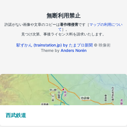
無断利用禁止
許諾がない画像や文章のコピーは
著作権侵害
です［
マップの利用につい
て
］。
見つけ次第、事後ライセンス料を請求いたします。
駅ずかん (trainstation.jp) by たまプロ新聞
© 映像術
Theme by
Anders Norén
西武鉄道