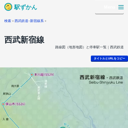
駅ずかん
Menu
検索
»
西武鉄道-新宿線系
»
西武新宿線
路線図（地形地図）と停車駅一覧｜西武鉄道
タイトルとURLをコピー