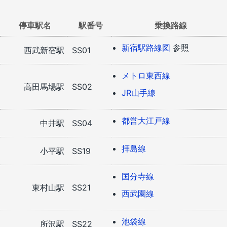
停車駅名
駅番号
乗換路線
新宿駅路線図
参照
西武新宿駅
SS01
メトロ東西線
高田馬場駅
SS02
JR山手線
都営大江戸線
中井駅
SS04
拝島線
小平駅
SS19
国分寺線
東村山駅
SS21
西武園線
池袋線
所沢駅
SS22