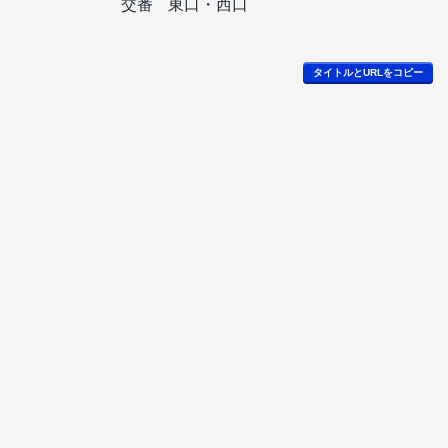
交番
東口・西口
タイトルとURLをコピー