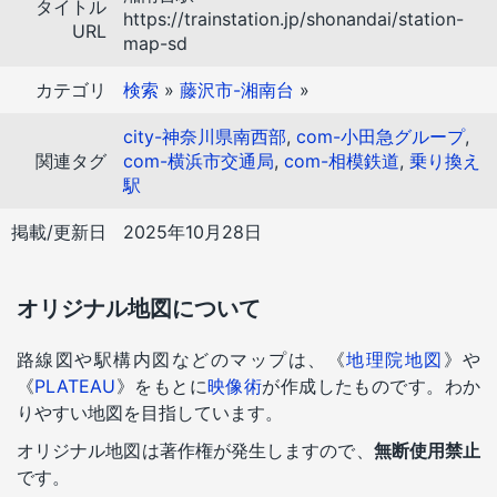
タイトル
https://trainstation.jp/shonandai/station-
URL
map-sd
カテゴリ
検索
»
藤沢市-湘南台
»
city-神奈川県南西部
,
com-小田急グループ
,
関連タグ
com-横浜市交通局
,
com-相模鉄道
,
乗り換え
駅
掲載/更新日
2025年10月28日
オリジナル地図について
路線図や駅構内図などのマップは、《
地理院地図
》や
《
PLATEAU
》をもとに
映像術
が作成したものです。わか
りやすい地図を目指しています。
オリジナル地図は著作権が発生しますので、
無断使用禁止
です。