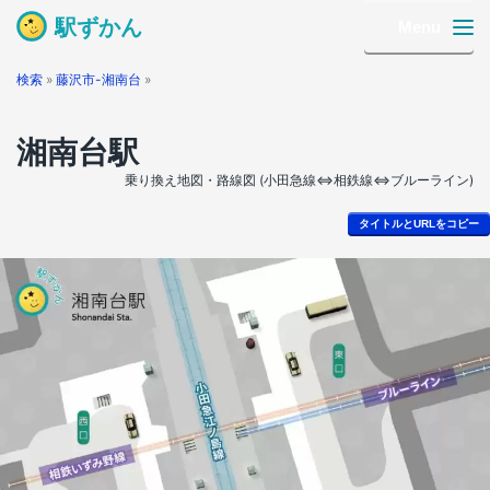
駅ずかん
Menu
検索
»
藤沢市-湘南台
»
湘南台駅
乗り換え地図・路線図 (小田急線⇔相鉄線⇔ブルーライン)
タイトルとURLをコピー