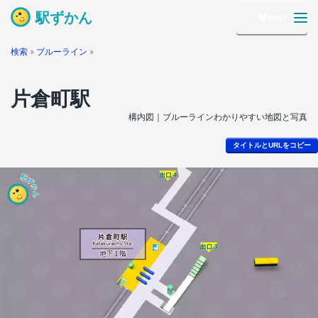
駅ずかん
Menu
検索
»
ブルーライン
»
片倉町駅
構内図｜ブルーラインわかりやすい地図と写真
タイトルとURLをコピー