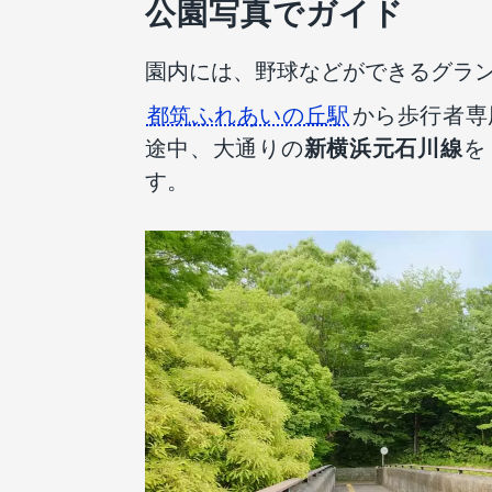
公園写真でガイド
園内には、野球などができるグラ
都筑ふれあいの丘駅
から歩行者専
途中、大通りの
新横浜元石川線
を
す。