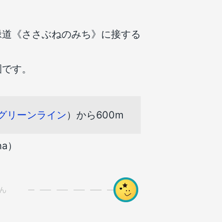
緑道《ささぶねのみち》に接する
園です。
グリーンライン
）から600m
ha）