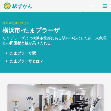
駅ずかん
Menu
地図や写真で探せる
横浜市-たまプラーザ
たまプラーザとは横浜市北部にある駅を中心とした街。東急電
鉄の
田園都市線
が乗り入れる。
たまプラーザ駅
たまプラーザとは？