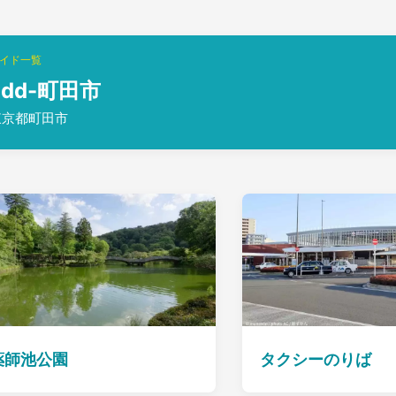
イド一覧
add-町田市
東京都町田市
薬師池公園
タクシーのりば