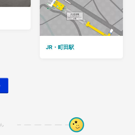
JR・町田駅
e