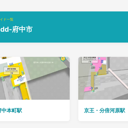
イド一覧
add-府中市
府中本町駅
京王・分倍河原駅