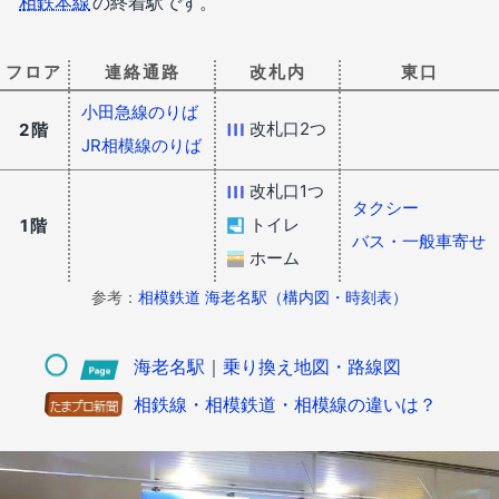
相鉄本線
の終着駅です。
フロア
連絡通路
改札内
東口
小田急線のりば
改札口2つ
2階
JR相模線のりば
改札口1つ
タクシー
トイレ
1階
バス・一般車寄せ
ホーム
参考：
相模鉄道 海老名駅（構内図・時刻表）
海老名駅
｜
乗り換え地図・路線図
相鉄線・相模鉄道・相模線の違いは？