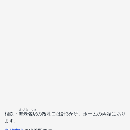
えびな えき
相鉄・
海老名駅
の改札口は計3か所。ホームの両端にあり
ます。