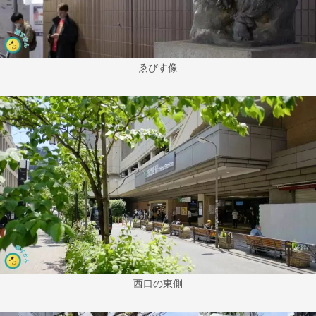
ゑびす像
西口の東側