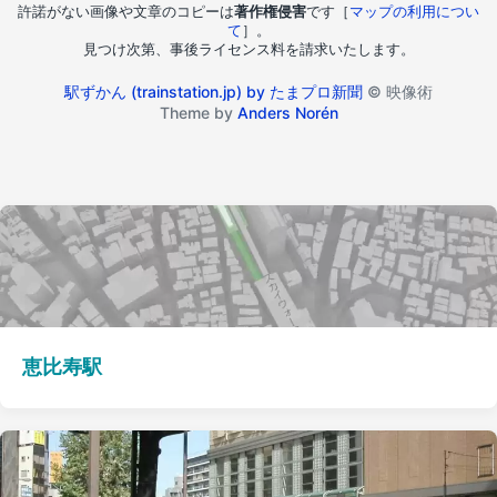
許諾がない画像や文章のコピーは
著作権侵害
です［
マップの利用につい
て
］。
見つけ次第、事後ライセンス料を請求いたします。
駅ずかん (trainstation.jp) by たまプロ新聞
© 映像術
Theme by
Anders Norén
恵比寿駅