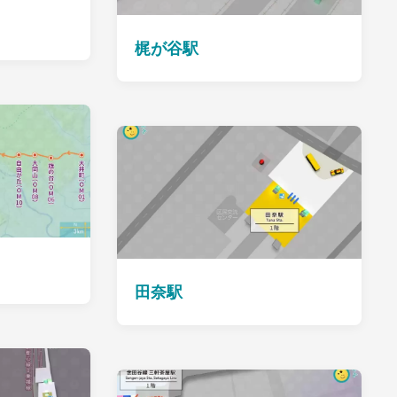
梶が谷駅
田奈駅