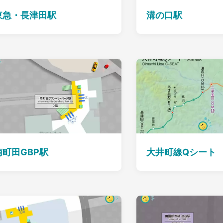
東急・長津田駅
溝の口駅
南町田GBP駅
大井町線Qシート