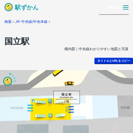
駅ずかん
Menu
検索
»
JR-中央線/中央本線
»
国立駅
構内図｜中央線わかりやすい地図と写真
タイトルとURLをコピー