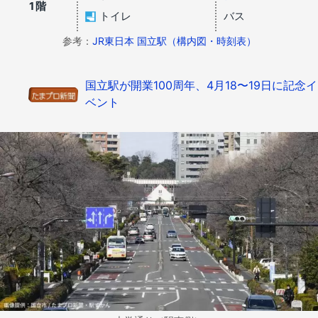
1階
トイレ
バス
参考：
JR東日本 国立駅（構内図・時刻表）
国立駅が開業100周年、4月18〜19日に記念イ
ベント