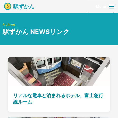
駅ずかん
Menu
Archives
駅ずかん NEWSリンク
リアルな電車と泊まれるホテル、富士急行
線ルーム