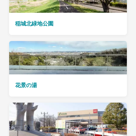
稲城北緑地公園
花景の湯