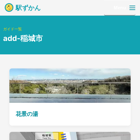
駅ずかん
Menu
ガイド一覧
add-稲城市
花景の湯