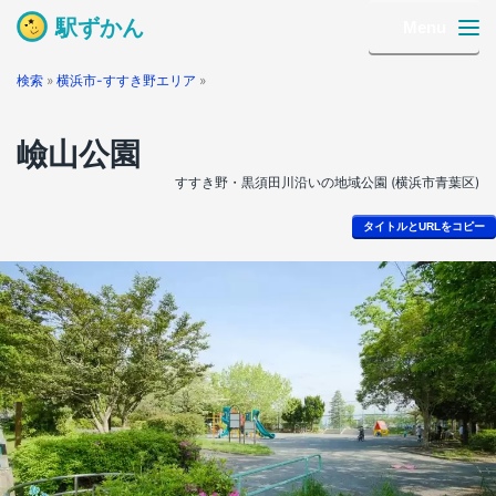
駅ずかん
Menu
検索
»
横浜市-すすき野エリア
»
嶮山公園
すすき野・黒須田川沿いの地域公園 (横浜市青葉区)
タイトルとURLをコピー