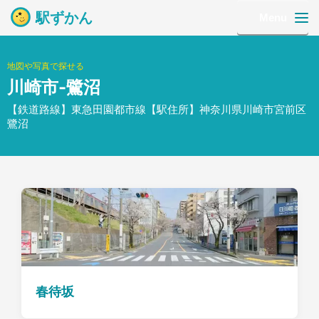
駅ずかん
Menu
地図や写真で探せる
川崎市-鷺沼
【鉄道路線】東急田園都市線【駅住所】神奈川県川崎市宮前区
鷺沼
春待坂