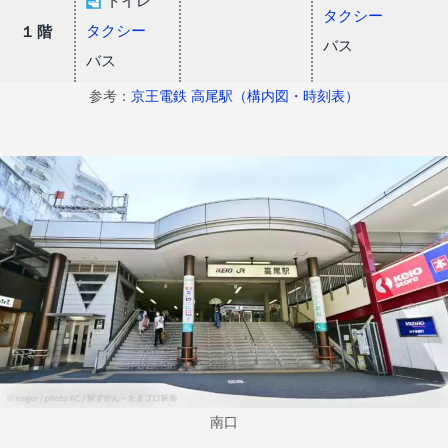
トイレ
タクシー
タクシー
１階
バス
バス
参考：
京王電鉄 高尾駅（構内図・時刻表）
南口