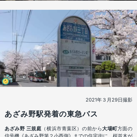
2021年３月29日撮影
あざみ野駅発着の東急バス
あざみ野 三規庭
（横浜市青葉区）の前から
大場町
方面の
信号機《あざみ野第２小西側》までの住宅街に、桜並木が