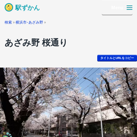
駅ずかん
Menu
検索
»
横浜市-あざみ野
»
あざみ野 桜通り
タイトルとURLをコピー