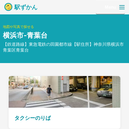
駅ずかん
Menu
地図や写真で探せる
横浜市-青葉台
【鉄道路線】東急電鉄の田園都市線【駅住所】神奈川県横浜市
青葉区青葉台
タクシーのりば